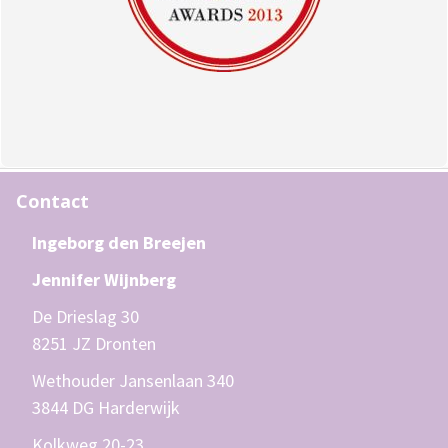
Contact
Ingeborg den Breejen
Jennifer Wijnberg
De Drieslag 30
8251 JZ Dronten
Wethouder Jansenlaan 340
3844 DG Harderwijk
Kolkweg 20-23