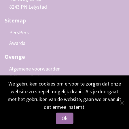
8243 PN Lelystad
Sitemap
Pers
Pers
Awards
Overige
Algemene voorwaarden
& Privacy Statement
We gebruiken cookies om ervoor te zorgen dat onze
Disclaimer
website zo soepel mogelijk draait. Als je doorgaat
met het gebruiken van de website, gaan we er vanuit
dat ermee instemt.
© 2026 •
Alle rechten voorbehouden, Care for Women -
Ok
Martine van Leeuwen