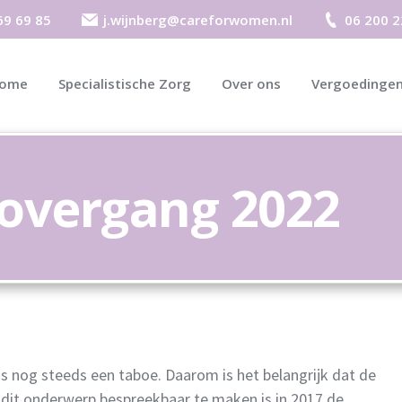
69 69 85
j.wijnberg@careforwomen.nl
06 200 2
ome
Specialistische Zorg
Over ons
Vergoedinge
overgang 2022
s nog steeds een taboe. Daarom is het belangrijk dat de
dit onderwerp bespreekbaar te maken is in 2017 de