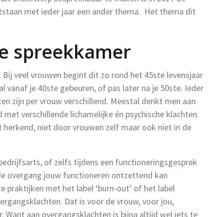
tstaan met ieder jaar een ander thema. Het thema dit
de spreekkamer
Bij veel vrouwen begint dit zo rond het 45ste levensjaar
l vanaf je 40ste gebeuren, of pas later na je 50ste. Ieder
ten zijn per vrouw verschillend. Meestal denkt men aan
met verschillende lichamelijke én psychische klachten.
herkend, niet door vrouwen zelf maar ook niet in de
bedrijfsarts, of zelfs tijdens een functioneringsgesprek
 de overgang jouw functioneren ontzettend kan
e praktijken met het label ‘burn-out’ of het label
overgangsklachten. Dat is voor de vrouw, voor jou,
 Want aan overgangsklachten is bijna altijd wel iets te