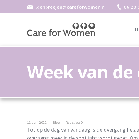
i.denbreejen@careforwomen.nl
06 20 
H
Week van de 
11 april 2022
Blog
Reacties: 0
Tot op de dag van vandaag is de overgang helaa
overgang meer in de spotlight wordt gezet. Om 